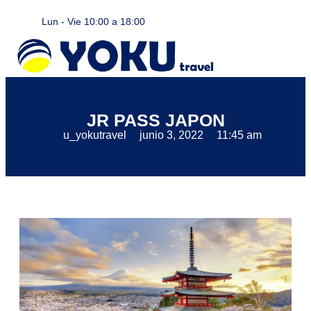
Lun - Vie 10:00 a 18:00
Encuentra tu viaje
Viajes en grupo
Viajes a Medida
Viajes para empresas
Alquiler de coches
MI CUENTA
JR PASS JAPON
u_yokutravel
junio 3, 2022
11:45 am