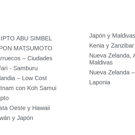
Japón y Maldiva
IPTO ABU SIMBEL
Kenia y Zanzibar
PON MATSUMOTO
Nueva Zelanda, A
rruecos – Ciudades
Maldivas
fari - Samburu
Nueva Zelanda –
landia – Low Cost
Laponia
etnam con Koh Samui
ipto
sta Oeste y Hawaii
iwán y Japón