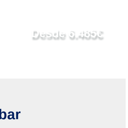
Desde 6.485€
bar