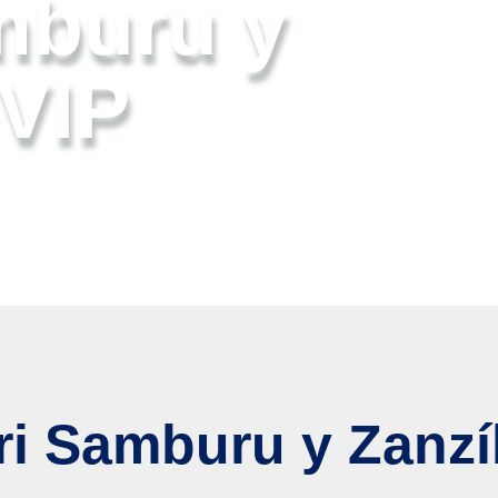
mburu y
-VIP
ri Samburu y Zanzí