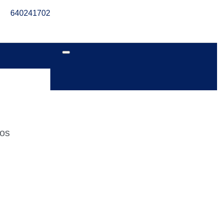
640241702
jos