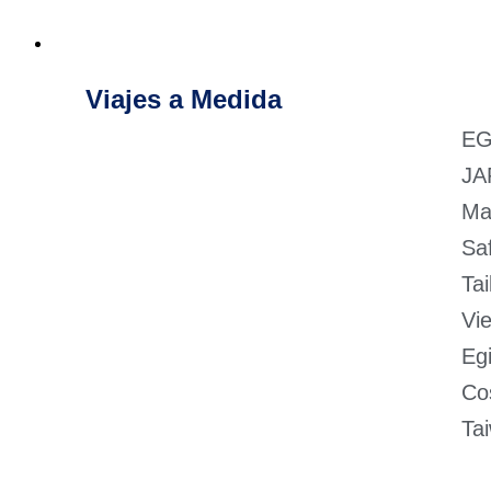
Viajes a medida
Viajes a Medida
EG
JA
Ma
Sa
Tai
Vi
Eg
Co
Ta