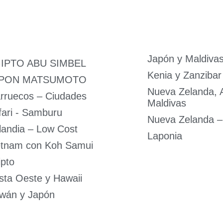
Japón y Maldiva
IPTO ABU SIMBEL
Kenia y Zanzibar
PON MATSUMOTO
Nueva Zelanda, A
rruecos – Ciudades
Maldivas
fari - Samburu
Nueva Zelanda –
landia – Low Cost
Laponia
etnam con Koh Samui
ipto
sta Oeste y Hawaii
iwán y Japón